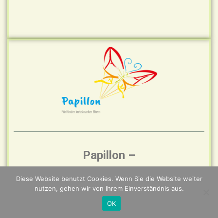
Papillon –
Beratungsstelle für Kinder
Diese Website benutzt Cookies. Wenn Sie die Website weiter
krebskranker Eltern
nutzen, gehen wir von Ihrem Einverständnis aus.
OK
Annas Verein e.V.