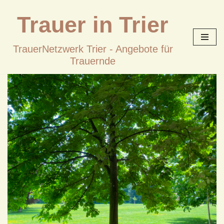
Trauer in Trier
Zum
Inhalt
TrauerNetzwerk Trier - Angebote für
springen
Trauernde